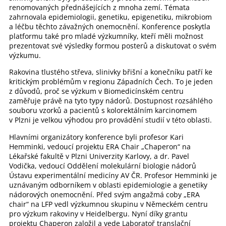
renomovaných přednášejících z mnoha zemí. Témata
zahrnovala epidemiologii, genetiku, epigenetiku, mikrobiom
a léčbu těchto závažných onemocnění. Konference poskytla
platformu také pro mladé výzkumníky, kteří měli možnost
prezentovat své výsledky formou posterů a diskutovat o svém
výzkumu.
Rakovina tlustého střeva, slinivky břišní a konečníku patří ke
kritickým problémům v regionu Západních Čech. To je jeden
z důvodů, proč se výzkum v Biomedicínském centru
zaměřuje právě na tyto typy nádorů. Dostupnost rozsáhlého
souboru vzorků a pacientů s kolorektálním karcinomem
v Plzni je velkou výhodou pro provádění studií v této oblasti.
Hlavními organizátory konference byli profesor Kari
Hemminki, vedoucí projektu ERA Chair „Chaperon“ na
Lékařské fakultě v Plzni Univerzity Karlovy, a dr. Pavel
Vodička, vedoucí Oddělení molekulární biologie nádorů
Ústavu experimentální medicíny AV ČR. Profesor Hemminki je
uznávaným odborníkem v oblasti epidemiologie a genetiky
nádorových onemocnění. Před svým angažmá coby „ERA
chair“ na LFP vedl výzkumnou skupinu v Německém centru
pro výzkum rakoviny v Heidelbergu. Nyní díky grantu
projektu Chaperon založil a vede Laboratoř translační