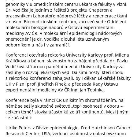
genomiky v Biomedicínském centru Lékařské fakulty v Plzni.
Dr. Vodička je jedním z řešitelů projektu Chaperon a
pracovníkem Laboratoře nádorové léčby a regenerace tkání
v našem Biomedicínském centrum, zároveň vede Oddělení
molekulární biologie nádorů v Ústavu experimentální
medicíny AV ČR. V molekulární epidemiologii nádorových
onemocnění je dr. Vodička dlouhá léta uznávaným
odborníkem u nás i v zahraničí.
Konferenci otevírala rektorka Univerzity Karlovy prof. Milena
Králíčková a během slavnostního zahájení předala dr. Pavlu
Vodičkovi stříbrnou pamětní medaili Univerzity Karlovy za
zásluhy o rozvoj lékařských věd. Dalšími hosty, kteří spolu
s rektorkou konferenci zahajovali, byli děkan Lékařské fakulty
UK v Plzni prof. Jindřich Fínek, a předseda Rady Ústavu
experimentální medicíny AV ČR Ing. Jan Topinka.
Konference byla v rámci ČR unikátním shromážděním, na
němž se sešly skutečné světové „top“ osobnosti v oboru –
celkem téměř stovka účastníků ze tří kontinentů. Mezi jinými
se zúčastnili:
Ulrike Peters z Divize epidemiologie, Fred Hutchinson Cancer
Research Center, USA, vedoucí osobnost v oblasti výzkumu