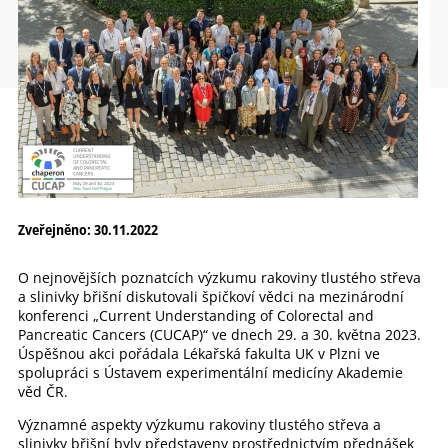
Zveřejněno: 30.11.2022
O nejnovějších poznatcích výzkumu rakoviny tlustého střeva
a slinivky břišní diskutovali špičkoví vědci na mezinárodní
konferenci „Current Understanding of Colorectal and
Pancreatic Cancers (CUCAP)“ ve dnech 29. a 30. května 2023.
Úspěšnou akci pořádala Lékařská fakulta UK v Plzni ve
spolupráci s Ústavem experimentální medicíny Akademie
věd ČR.
Významné aspekty výzkumu rakoviny tlustého střeva a
slinivky břišní byly představeny prostřednictvím přednášek