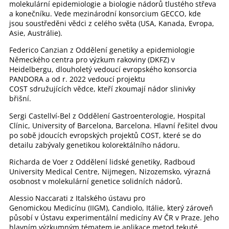
molekulární epidemiologie a biologie nádorů tlustého střeva
a konečníku. Vede mezinárodní konsorcium GECCO, kde
jsou soustředěni vědci z celého světa (USA, Kanada, Evropa,
Asie, Austrálie).
Federico Canzian z Oddělení genetiky a epidemiologie
Německého centra pro výzkum rakoviny (DKFZ) v
Heidelbergu, dlouholetý vedoucí evropského konsorcia
PANDORA a od r. 2022 vedoucí projektu
COST sdružujících vědce, kteří zkoumají nádor slinivky
břišní.
Sergi Castellví-Bel z Oddělení Gastroenterologie, Hospital
Clínic, University of Barcelona, Barcelona. Hlavní řešitel dvou
po sobě jdoucích evropských projektů COST, které se do
detailu zabývaly genetikou kolorektálního nádoru.
Richarda de Voer z Oddělení lidské genetiky, Radboud
University Medical Centre, Nijmegen, Nizozemsko, výrazná
osobnost v molekulární genetice solidních nádorů.
Alessio Naccarati z Italského ústavu pro
Genomickou Medicínu (IIGM), Candiolo, Itálie, který zároveň
působí v Ústavu experimentální medicíny AV ČR v Praze. Jeho
hlavním výzkumným tématem je aplikace metod tekuté