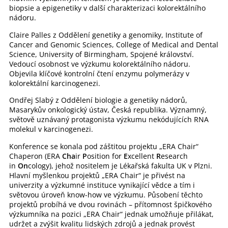
biopsie a epigenetiky v další charakterizaci kolorektálního
nádoru.
Claire Palles z Oddělení genetiky a genomiky, Institute of
Cancer and Genomic Sciences, College of Medical and Dental
Science, University of Birmingham, Spojené království.
Vedoucí osobnost ve výzkumu kolorektálního nádoru.
Objevila klíčové kontrolní čtení enzymu polymerázy v
kolorektální karcinogenezi.
Ondřej Slabý z Oddělení biologie a genetiky nádorů,
Masarykův onkologický ústav, Česká republika. Významný,
světově uznávaný protagonista výzkumu nekódujících RNA
molekul v karcinogenezi.
Konference se konala pod záštitou projektu „ERA Chair“
Chaperon (ERA
Cha
ir
P
osition for
E
xcellent
R
esearch
in
On
cology), jehož nositelem je Lékařská fakulta UK v Plzni.
Hlavní myšlenkou projektů „ERA Chair“ je přivést na
univerzity a výzkumné instituce vynikající vědce a tím i
světovou úroveň know-how ve výzkumu. Působení těchto
projektů probíhá ve dvou rovinách – přítomnost špičkového
výzkumníka na pozici „ERA Chair“ jednak umožňuje přilákat,
udržet a zvýšit kvalitu lidských zdrojů a jednak provést