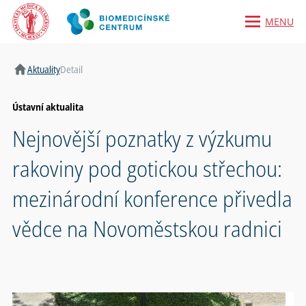
MENU
Domů
Aktuality
Detail
Ústavní aktualita
Nejnovější poznatky z výzkumu
rakoviny pod gotickou střechou:
mezinárodní konference přivedla
vědce na Novoměstskou radnici