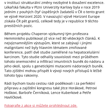
v instituci strukturální změny nezbytné k dosažení excelence.
Lékařská fakulta v Plzni Univerzity Karlovy byla v roce 2019
jedním z pouhých čtyř úspěšných žadatelů v ČR o tento grant
ve výzvě Horizont 2020. V navazující výzvě Horizont Europe
získala ČR pět grantů, celkově tedy je v republice 9 těchto
prestižních pozic.
Během projektu Chaperon výzkumný tým profesora
Hemminkiho publikoval již více než 80 vědeckých článků. K
nejvýznamnějším výstupům, které se zabývají i jinými
malignitami než byly hlavním tématem zmiňované
konference, patří dvě studie zaměřené na hepatocelulární
karcinom. Tyto studie odhalily souvislosti mezi průběhem
tohoto onemocnění a infiltrací imunitních buněk do nádoru a
jeho okolí, spolu s genetickými mutacemi nádorových buněk.
Tato zjištění mohou přispět k vývoji nových přístupů k léčbě
tohoto typu rakoviny.
Rádi bychom touto cestou rádi poděkovali i za perfektní
přípravu a zajištění kongresu také Jitce Horákové, Petrovi
Hoškovi, Barboře Černíková, Lence Kuberkové a Petře
Havlíčkové.
Fotografie z akce si můžete prohlédnout zde.